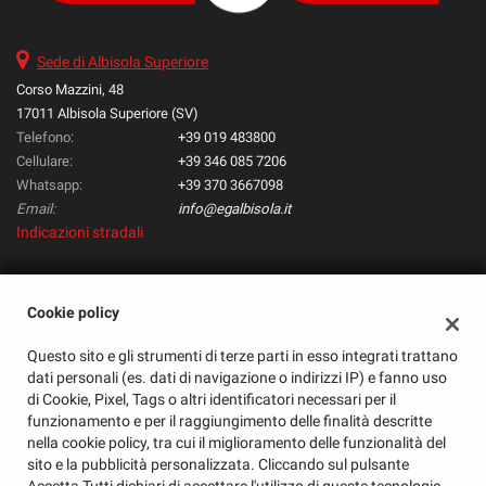
questi
strumenti
Sede di Albisola Superiore
di
tracciamento
Corso Mazzini, 48
si
17011 Albisola Superiore (SV)
rimanda
Telefono:
+39 019 483800
alla
Cellulare:
+39 346 085 7206
cookie
Whatsapp:
+39 370 3667098
policy.
Email:
info@egalbisola.it
Puoi
Indicazioni stradali
rivedere
e
modificare
le
Dati fiscali:
Cookie policy
tue
E & G S.R.L.
scelte
Questo sito e gli strumenti di terze parti in esso integrati trattano
Corso Mazzini, 48, Albisola Superiore (SV)
in
dati personali (es. dati di navigazione o indirizzi IP) e fanno uso
C.F/P.IVA:
01585720095
qualsiasi
di Cookie, Pixel, Tags o altri identificatori necessari per il
Registro delle imprese:
SV
momento.
funzionamento e per il raggiungimento delle finalità descritte
nella cookie policy, tra cui il miglioramento delle funzionalità del
sito e la pubblicità personalizzata. Cliccando sul pulsante