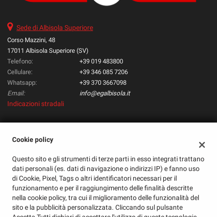
questi
strumenti
Sede di Albisola Superiore
di
tracciamento
Corso Mazzini, 48
si
17011 Albisola Superiore (SV)
rimanda
Telefono:
+39 019 483800
alla
Cellulare:
+39 346 085 7206
cookie
Whatsapp:
+39 370 3667098
policy.
Email:
info@egalbisola.it
Puoi
Indicazioni stradali
rivedere
e
modificare
le
Dati fiscali:
Cookie policy
tue
E & G S.R.L.
scelte
Questo sito e gli strumenti di terze parti in esso integrati trattano
Corso Mazzini, 48, Albisola Superiore (SV)
in
dati personali (es. dati di navigazione o indirizzi IP) e fanno uso
C.F/P.IVA:
01585720095
qualsiasi
di Cookie, Pixel, Tags o altri identificatori necessari per il
Registro delle imprese:
SV
momento.
funzionamento e per il raggiungimento delle finalità descritte
nella cookie policy, tra cui il miglioramento delle funzionalità del
sito e la pubblicità personalizzata. Cliccando sul pulsante