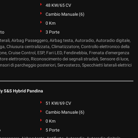
48 KW/65 CV
Cambio Manuale (6)
0 Km
ato
3 Porte
terali, Airbag Passeggero, Airbag testa, Autoradio, Autoradio digitale,
ega, Chiusura centralizzata, Climatizzatore, Controllo elettronico della
ione, Cruise Control, ESP, Fari LED, Fendinebbia, Frenata d'emergenza
tore elettronico, Riconoscimento dei segnali stradali, Sensore di luce,
sori di parcheggio posteriori, Servosterzo, Specchietti laterali elettrici
ly S&S Hybrid Pandina
51 KW/69 CV
Cambio Manuale (6)
0 Km
o
5 Porte