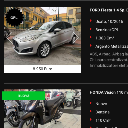
FORD Fiesta 1.4 5p. 
Usato, 10/2016
Benzina/GPL
1.388 Cm³
Argento Metallizz
ABS, Airbag, Airbag la
Chiusura centralizzata
Immobilizzatore elettro
8.950 Euro
HONDA Vision 110 m
nuova
Nuovo
Benzina
110 Cm³