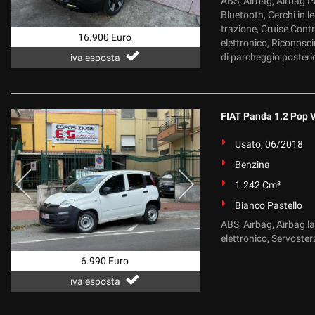
ABS, Airbag, Airbag Pa
Bluetooth, Cerchi in le
trazione, Cruise Cont
16.900 Euro
elettronico, Riconosci
di parcheggio posterior
iva esposta
FIAT Panda 1.2 Pop
Usato, 06/2018
Benzina
1.242 Cm³
Bianco Pastello
ABS, Airbag, Airbag la
elettronico, Servoster
6.990 Euro
iva esposta