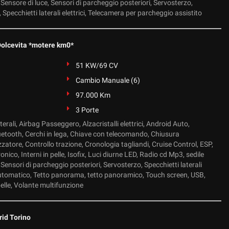
Sensore di luce, Sensori di parcheggio posteriori, Servosterzo,
 Specchietti laterali elettrici, Telecamera per parcheggio assistito
Dolcevita *motere km0*
51 KW/69 CV
Cambio Manuale (6)
97.000 Km
3 Porte
erali, Airbag Passeggero, Alzacristalli elettrici, Android Auto,
luetooth, Cerchi in lega, Chiave con telecomando, Chiusura
zzatore, Controllo trazione, Cronologia tagliandi, Cruise Control, ESP,
nico, Interni in pelle, Isofix, Luci diurne LED, Radio cd Mp3, sedile
Sensori di parcheggio posteriori, Servosterzo, Specchietti laterali
 Automatico, Tetto panorama, tetto panoramico, Touch screen, USB,
elle, Volante multifunzione
rid Torino