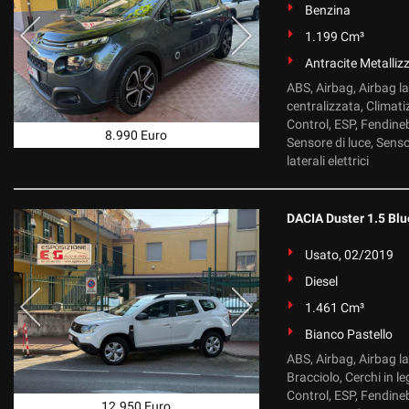
Benzina
1.199 Cm³
Antracite Metalliz
ABS, Airbag, Airbag l
centralizzata, Climati
Control, ESP, Fendineb
8.990 Euro
Sensore di luce, Senso
laterali elettrici
DACIA Duster 1.5 Blu
Usato, 02/2019
Diesel
1.461 Cm³
Bianco Pastello
ABS, Airbag, Airbag la
Bracciolo, Cerchi in l
Control, ESP, Fendineb
12.950 Euro