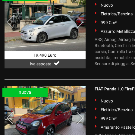
Nuovo
Elettrica/Benzina
999 Cm³
Azzurro Metallizz
ABS, Airbag, Airbag la
Bluetooth, Cerchi in l
corsia, Controllo traz
19.490 Euro
assistita, Immobilizza
Sensore di pioggia, Sen
iva esposta
FIAT Panda 1.0 FireF
nuova
Nuovo
Elettrica/Benzina
999 Cm³
Amaranto Pastell