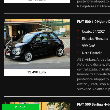
posteriore sdoppiato, 
Navigatore satellitare,
FIAT 500 1.0 Hybrid 
Usato, 04/2021
Elettrica/Benzina
999 Cm³
Nero Pastello
ABS, Airbag, Airbag lat
Autoradio digitale, B
centralizzata, Climati
12.490 Euro
Immobilizzatore elettro
posteriore sdoppiato, 
elettrici, Start/Stop
Vivavoce, Volante in p
FIAT 500 Berlina Hyb
nuova