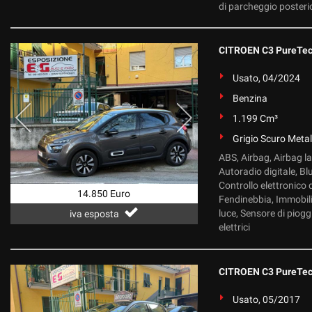
di parcheggio posterior
CITROEN C3 PureTec
Usato, 04/2024
Benzina
1.199 Cm³
Grigio Scuro Metal
ABS, Airbag, Airbag lat
Autoradio digitale, Bl
Controllo elettronico d
14.850 Euro
Fendinebbia, Immobili
luce, Sensore di piogg
iva esposta
elettrici
CITROEN C3 PureTec
Usato, 05/2017