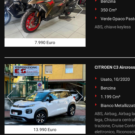
Benzina
350 Cm³
Verde Opaco Paste
ABS, chiave keyless
7.990 Euro
CITROEN C3 Aircross
Usato, 10/2020
Benzina
1.199 Cm³
Bianco Metallizza
ABS, Airbag, Airbag la
lega, Chiusura central
trazione, Cruise Cont
13.990 Euro
elettronico, Riconosci