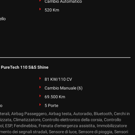
Cambio Automatico
520 Km
llo
 PureTech 110 S&S Shine
81 KW/110 CV
Cambio Manuale (6)
69.500 Km
to
5 Porte
terali, Airbag Passeggero, Airbag testa, Autoradio, Bluetooth, Cerchi in
izzata, Climatizzatore, Controllo elettronico della corsia, Controllo
rol, ESP, Fendinebbia, Frenata d'emergenza assistita, Immobilizzatore
mento dei segnali stradali, Sensore di luce, Sensore di pioggia, Sensori