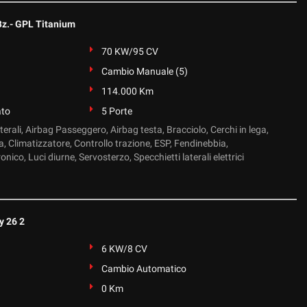
Bz.- GPL Titanium
70 KW/95 CV
Cambio Manuale (5)
114.000 Km
ato
5 Porte
terali, Airbag Passeggero, Airbag testa, Bracciolo, Cerchi in lega,
, Climatizzatore, Controllo trazione, ESP, Fendinebbia,
nico, Luci diurne, Servosterzo, Specchietti laterali elettrici
y 26 2
6 KW/8 CV
Cambio Automatico
0 Km