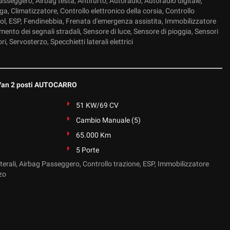
sseggero, Airbag testa, Antifurto, Autoradio, Autoradio digitale,
ga, Climatizzatore, Controllo elettronico della corsia, Controllo
rol, ESP, Fendinebbia, Frenata d'emergenza assistita, Immobilizzatore
mento dei segnali stradali, Sensore di luce, Sensore di pioggia, Sensori
i, Servosterzo, Specchietti laterali elettrici
 Van 2 posti AUTOCARRO
51 KW/69 CV
Cambio Manuale (5)
65.000 Km
5 Porte
terali, Airbag Passeggero, Controllo trazione, ESP, Immobilizzatore
zo