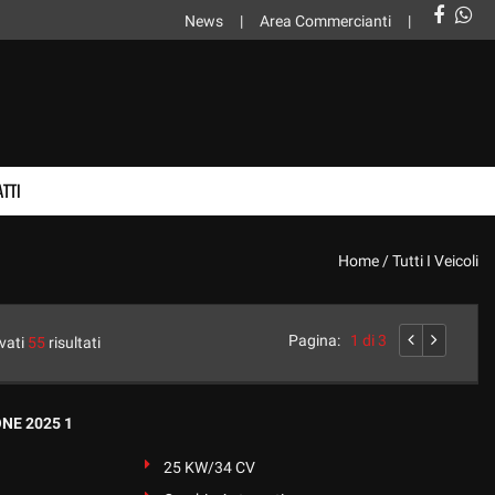
News
Area Commercianti
TTI
Home
/
Tutti I Veicoli
Pagina:
1 di 3
vati
55
risultati
NE 2025 1
25 KW/34 CV