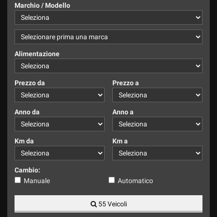
tracciamento
Marchio / Modello
che
adottiamo
per
offrire
le
Alimentazione
funzionalità
e
svolgere
Prezzo da
Prezzo a
le
attività
di
Anno da
Anno a
seguito
descritte.
Per
Km da
Km a
ottenere
maggiori
informazioni
Cambio:
sull'utilità
Manuale
Automatico
e
sul
55 Veicoli
funzionamento
di