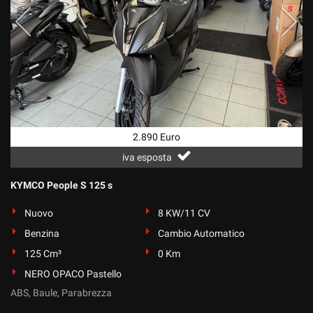
2.890 Euro
iva esposta
KYMCO People S 125 s
Nuovo
8 KW/11 CV
Benzina
Cambio Automatico
125 Cm³
0 Km
NERO OPACO Pastello
ABS, Baule, Parabrezza