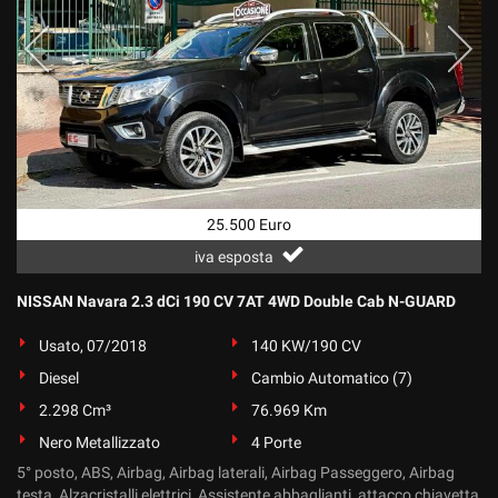
25.500 Euro
iva esposta
NISSAN Navara 2.3 dCi 190 CV 7AT 4WD Double Cab N-GUARD
Usato, 07/2018
140 KW/190 CV
Diesel
Cambio Automatico (7)
2.298 Cm³
76.969 Km
Nero Metallizzato
4 Porte
5° posto, ABS, Airbag, Airbag laterali, Airbag Passeggero, Airbag
testa, Alzacristalli elettrici, Assistente abbaglianti, attacco chiavetta