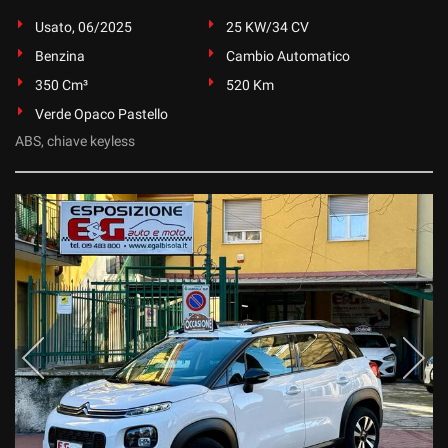
tta
ti
Usato, 06/2025
25 KW/34 CV
Benzina
Cambio Automatico
350 Cm³
520 Km
mpre
Cookie necessari
ilitato
Verde Opaco Pastello
ABS, chiave keyless
Cookie delle preferenze
Cookie per il miglioramento dell'esperienza utente
Cookie analitici
Cookie di marketing
Leggi
la
cookie
policy