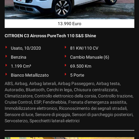
Salva
le
impostazioni
13.990 Euro
CITROEN C3 Aircross PureTech 110 S&S Shine
Usato, 10/2020
81 KW/110 CV
Benzina
Cambio Manuale (6)
1.199 Cm³
69.500 Km
Bianco Metallizzato
5 Porte
ABS, Airbag, Airbag laterali, Airbag Passeggero, Airbag testa,
Autoradio, Bluetooth, Cerchi in lega, Chiusura centralizzata,
Climatizzatore, Controllo elettronico della corsia, Controllo trazione,
Cruise Control, ESP, Fendinebbia, Frenata d'emergenza assistita,
Immobilizzatore elettronico, Riconoscimento dei segnali stradali,
Sensore di luce, Sensore di pioggia, Sensori di parcheggio posteriori,
Servosterzo, Specchietti laterali elettrici