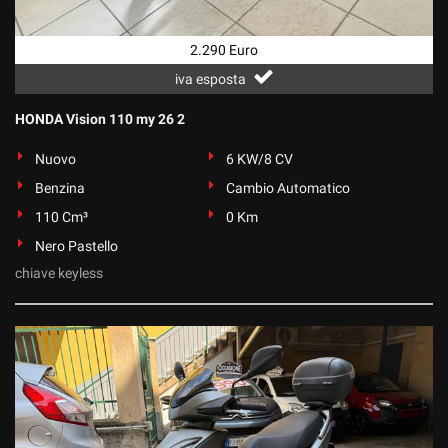
2.290 Euro
iva esposta
HONDA Vision 110 my 26 2
Nuovo
6 KW/8 CV
Benzina
Cambio Automatico
110 Cm³
0 Km
Nero Pastello
chiave keyless