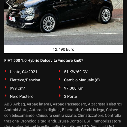
12.490 Euro
FIAT 500 1.0 Hybrid Dolcevita *motere km0*
Usato, 04/2021
51 KW/69 CV
Elettrica/Benzina
Cambio Manuale (6)
999 Cm³
97.000 Km
Nero Pastello
3 Porte
ABS, Airbag, Airbag laterali, Airbag Passeggero, Alzacristalli elettrici,
Android Auto, Autoradio digitale, Bluetooth, Cerchi in lega, Chiave
con telecomando, Chiusura centralizzata, Climatizzatore, Controllo
trazione, Cronologia tagliandi, Cruise Control, ESP, Immobilizzatore
elettronico, Interni in pelle, Isofix, Luci diurne LED, Radio cd Mp3,