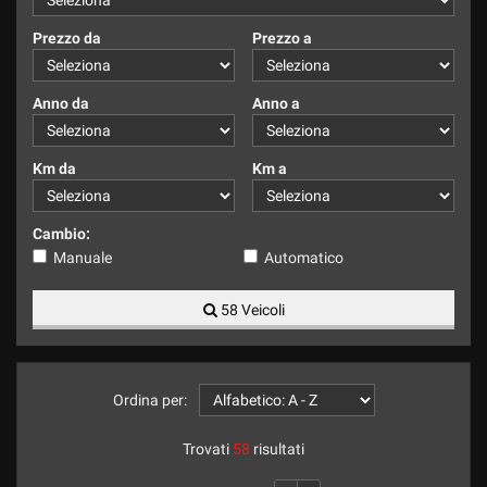
tracciamento
che
Prezzo da
Prezzo a
adottiamo
per
offrire
Anno da
Anno a
le
funzionalità
e
Km da
Km a
svolgere
le
attività
Cambio:
di
Manuale
Automatico
seguito
descritte.
58 Veicoli
Per
ottenere
maggiori
informazioni
sull'utilità
Ordina per:
e
sul
Trovati
58
risultati
funzionamento
di