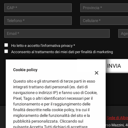
tracciamento
che
adottiamo
per
offrire
le
funzionalità
e
Ho letto e accetto
l'informativa privacy
*
svolgere
Acconsento al trattamento dei miei dati per finalità di marketing
le
attività
di
Cookie policy
seguito
descritte.
Questo sito e gli strumenti di terze parti in esso
Per
integrati trattano dati personali (es. dati di
ottenere
navigazione o indirizzi IP) e fanno uso di Cookie,
maggiori
Pixel, Tags o altri identificatori necessari per il
informazioni
funzionamento e per il raggiungimento delle
sull'utilità
finalità descritte nella cookie policy, tra cui il
e
miglioramento delle funzionalità del sito e la
sul
Sede di Albi
pubblicità personalizzata. Cliccando sul
funzionamento
Corso Mazzini, 4
pulsante Accetta Tutti dichiari di accettare
di