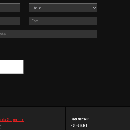
Dati fiscali:
sola Superiore
E & G S.R.L.
8