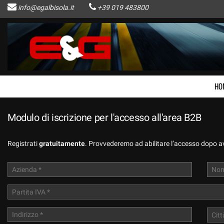
info@egalbisola.it
+39 019 483800
HOME
Le
tue
preferenze
AZIENDA
di
consenso
LISTA VEICOLI
Il
HO
seguente
pannello
ACQUISTIAMO USATO
ti
Modulo di iscrizione per l'accesso all'area B2B
consente
di
CONTATTI
esprimere
Registrati
gratuitamente
. Provvederemo ad abilitare l’accesso dopo ave
le
tue
NEWS
preferenze
di
consenso
AREA COMMERCIANTI
alle
tecnologie
di