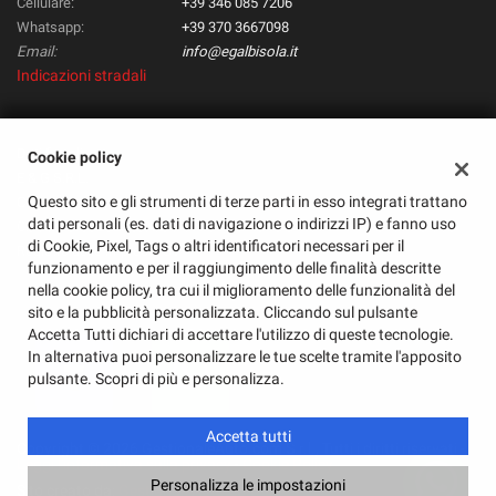
Cellulare:
+39 346 085 7206
Whatsapp:
+39 370 3667098
Email:
info@egalbisola.it
Indicazioni stradali
Dati fiscali:
Cookie policy
E & G S.R.L.
Questo sito e gli strumenti di terze parti in esso integrati trattano
Corso Mazzini, 48, Albisola Superiore (SV)
dati personali (es. dati di navigazione o indirizzi IP) e fanno uso
C.F/P.IVA:
01585720095
di Cookie, Pixel, Tags o altri identificatori necessari per il
Registro delle imprese:
SV
funzionamento e per il raggiungimento delle finalità descritte
nella cookie policy, tra cui il miglioramento delle funzionalità del
sito e la pubblicità personalizzata. Cliccando sul pulsante
Accetta Tutti dichiari di accettare l'utilizzo di queste tecnologie.
In alternativa puoi personalizzare le tue scelte tramite l'apposito
pulsante. Scopri di più e personalizza.
Accetta tutti
Copyright © 2026 GestionaleAuto.com S.r.l., Tutti i diritti riservati -
Leggi l'informativa sulla privacy
-
Cookie Policy
Personalizza le impostazioni
Sito creato da:
GestionaleAuto.com