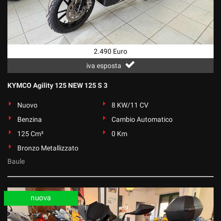
Salva
le
impostazioni
2.490 Euro
iva esposta
KYMCO Agility 125 NEW 125 S 3
Nuovo
8 KW/11 CV
Benzina
Cambio Automatico
125 Cm³
0 Km
Bronzo Metallizzato
Baule
nuova