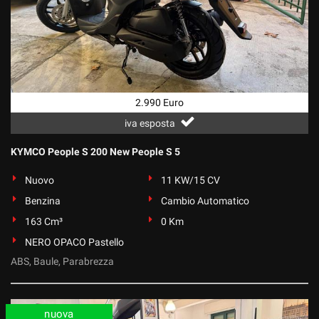
2.990 Euro
iva esposta
KYMCO People S 200 New People S 5
Nuovo
11 KW/15 CV
Benzina
Cambio Automatico
163 Cm³
0 Km
NERO OPACO Pastello
ABS, Baule, Parabrezza
nuova