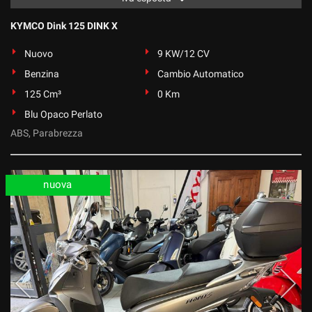
KYMCO Dink 125 DINK X
Nuovo
9 KW/12 CV
Benzina
Cambio Automatico
125 Cm³
0 Km
Blu Opaco Perlato
ABS, Parabrezza
nuova