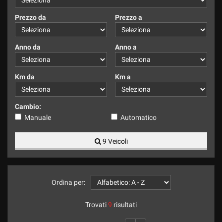
tracciamento
che
Prezzo da
Prezzo a
adottiamo
per
offrire
Anno da
Anno a
le
funzionalità
e
Km da
Km a
svolgere
le
attività
Cambio:
di
Manuale
Automatico
seguito
descritte.
9 Veicoli
Per
ottenere
maggiori
informazioni
sull'utilità
Ordina per:
e
sul
Trovati
9
risultati
funzionamento
di