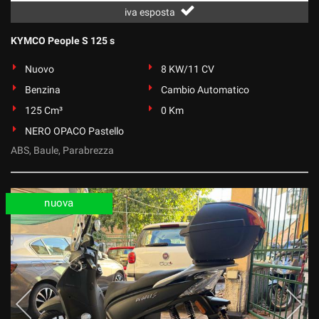
iva esposta
KYMCO People S 125 s
Nuovo
8 KW/11 CV
Benzina
Cambio Automatico
125 Cm³
0 Km
NERO OPACO Pastello
ABS, Baule, Parabrezza
nuova