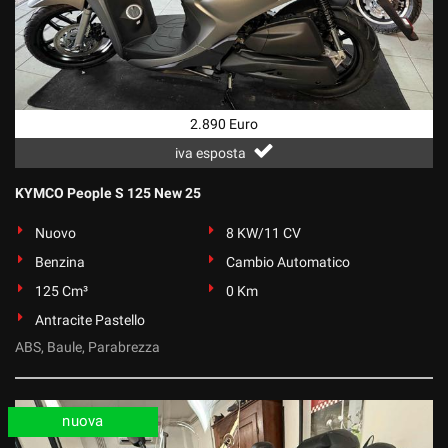
2.890 Euro
iva esposta
KYMCO People S 125 New 25
Nuovo
8 KW/11 CV
Benzina
Cambio Automatico
125 Cm³
0 Km
Antracite Pastello
ABS, Baule, Parabrezza
nuova