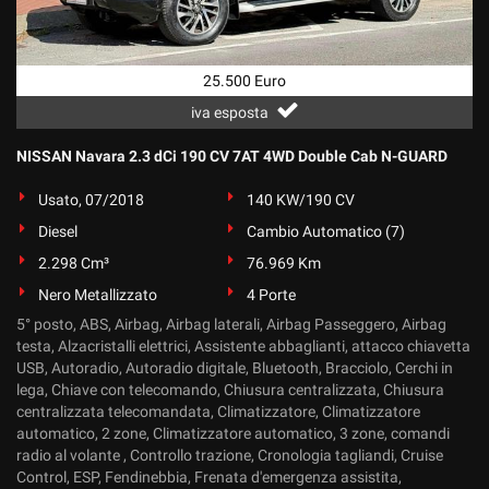
25.500 Euro
iva esposta
NISSAN Navara 2.3 dCi 190 CV 7AT 4WD Double Cab N-GUARD
Usato, 07/2018
140 KW/190 CV
Diesel
Cambio Automatico (7)
2.298 Cm³
76.969 Km
Nero Metallizzato
4 Porte
5° posto, ABS, Airbag, Airbag laterali, Airbag Passeggero, Airbag
testa, Alzacristalli elettrici, Assistente abbaglianti, attacco chiavetta
USB, Autoradio, Autoradio digitale, Bluetooth, Bracciolo, Cerchi in
lega, Chiave con telecomando, Chiusura centralizzata, Chiusura
centralizzata telecomandata, Climatizzatore, Climatizzatore
automatico, 2 zone, Climatizzatore automatico, 3 zone, comandi
radio al volante , Controllo trazione, Cronologia tagliandi, Cruise
Control, ESP, Fendinebbia, Frenata d'emergenza assistita,