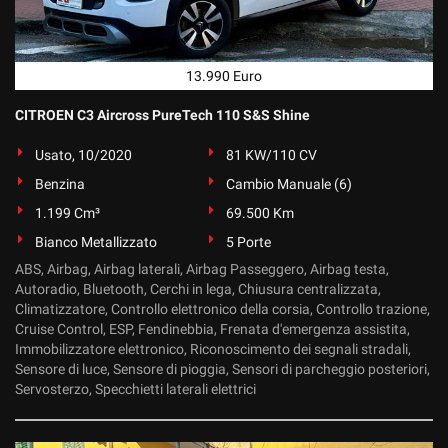
Salva
le
impostazioni
13.990 Euro
CITROEN C3 Aircross PureTech 110 S&S Shine
Usato, 10/2020
81 KW/110 CV
Benzina
Cambio Manuale (6)
1.199 Cm³
69.500 Km
Bianco Metallizzato
5 Porte
ABS, Airbag, Airbag laterali, Airbag Passeggero, Airbag testa,
Autoradio, Bluetooth, Cerchi in lega, Chiusura centralizzata,
Climatizzatore, Controllo elettronico della corsia, Controllo trazione,
Cruise Control, ESP, Fendinebbia, Frenata d'emergenza assistita,
Immobilizzatore elettronico, Riconoscimento dei segnali stradali,
Sensore di luce, Sensore di pioggia, Sensori di parcheggio posteriori,
Servosterzo, Specchietti laterali elettrici