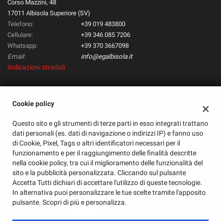
Corso Mazzini, 48
17011 Albisola Superiore (SV)
Telefono:
+39 019 483800
Cellulare:
+39 346 085 7206
Whatsapp:
+39 370 3667098
Email:
info@egalbisola.it
Indicazioni stradali
Dati fiscali:
Cookie policy
E & G S.R.L.
Questo sito e gli strumenti di terze parti in esso integrati trattano
Corso Mazzini, 48, Albisola Superiore (SV)
dati personali (es. dati di navigazione o indirizzi IP) e fanno uso
C.F/P.IVA:
01585720095
di Cookie, Pixel, Tags o altri identificatori necessari per il
Registro delle imprese:
SV
funzionamento e per il raggiungimento delle finalità descritte
nella cookie policy, tra cui il miglioramento delle funzionalità del
sito e la pubblicità personalizzata. Cliccando sul pulsante
Accetta Tutti dichiari di accettare l'utilizzo di queste tecnologie.
In alternativa puoi personalizzare le tue scelte tramite l'apposito
pulsante. Scopri di più e personalizza.