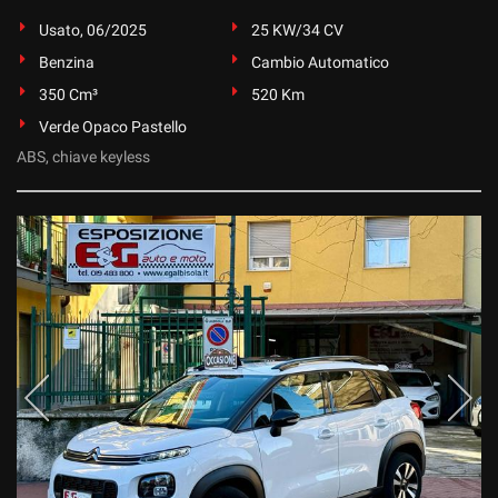
tta
ti
Usato, 06/2025
25 KW/34 CV
Benzina
Cambio Automatico
350 Cm³
520 Km
mpre
Cookie necessari
ilitato
Verde Opaco Pastello
ABS, chiave keyless
Cookie delle preferenze
Cookie per il miglioramento dell'esperienza utente
Cookie analitici
Cookie di marketing
Leggi
la
cookie
policy