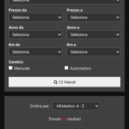
tracciamento
che
Prezzo da
Prezzo a
adottiamo
per
offrire
Anno da
Anno a
le
funzionalità
e
Km da
Km a
svolgere
le
attività
Cambio:
di
Manuale
Automatico
seguito
descritte.
13 Veicoli
Per
ottenere
maggiori
informazioni
sull'utilità
Ordina per:
e
sul
Trovati
13
risultati
funzionamento
di