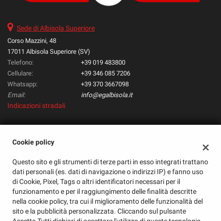
questi
strumenti
Sede di Albisola Superiore
di
tracciamento
Corso Mazzini, 48
si
17011 Albisola Superiore (SV)
rimanda
Telefono:
+39 019 483800
alla
Cellulare:
+39 346 085 7206
cookie
Whatsapp:
+39 370 3667098
policy.
Email:
info@egalbisola.it
Puoi
Indicazioni stradali
rivedere
e
modificare
le
Dati fiscali:
Cookie policy
tue
E & G S.R.L.
scelte
Questo sito e gli strumenti di terze parti in esso integrati trattano
Corso Mazzini, 48, Albisola Superiore (SV)
in
dati personali (es. dati di navigazione o indirizzi IP) e fanno uso
C.F/P.IVA:
01585720095
qualsiasi
di Cookie, Pixel, Tags o altri identificatori necessari per il
Registro delle imprese:
SV
momento.
funzionamento e per il raggiungimento delle finalità descritte
nella cookie policy, tra cui il miglioramento delle funzionalità del
sito e la pubblicità personalizzata. Cliccando sul pulsante