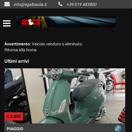
info@egalbisola.it
+39 019 483800
HOME
Le
tue
preferenze
AZIENDA
di
consenso
LISTA VEICOLI
Avvertimento:
Veicolo venduto o eliminato.
Il
Ritorna alla home
seguente
pannello
ACQUISTIAMO USATO
Ultimi arrivi
ti
consente
di
CONTATTI
esprimere
le
tue
NEWS
preferenze
di
consenso
AREA COMMERCIANTI
€ 5.800
alle
€
tecnologie
di
PIAGGIO