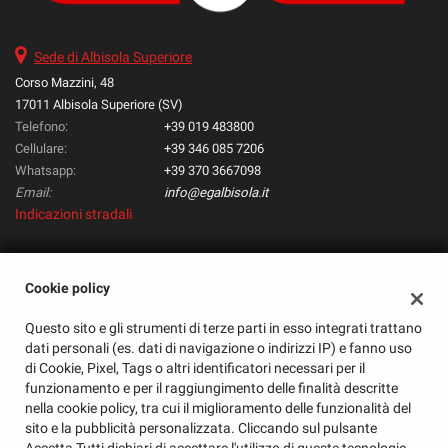
questi
strumenti
Sede di Albisola Superiore
di
tracciamento
Corso Mazzini, 48
si
17011 Albisola Superiore (SV)
rimanda
Telefono:
+39 019 483800
alla
Cellulare:
+39 346 085 7206
cookie
Whatsapp:
+39 370 3667098
policy.
Email:
info@egalbisola.it
Puoi
Indicazioni stradali
rivedere
e
modificare
le
Dati fiscali:
Cookie policy
tue
E & G S.R.L.
scelte
Questo sito e gli strumenti di terze parti in esso integrati trattano
Corso Mazzini, 48, Albisola Superiore (SV)
in
dati personali (es. dati di navigazione o indirizzi IP) e fanno uso
C.F/P.IVA:
01585720095
qualsiasi
di Cookie, Pixel, Tags o altri identificatori necessari per il
Registro delle imprese:
SV
momento.
funzionamento e per il raggiungimento delle finalità descritte
nella cookie policy, tra cui il miglioramento delle funzionalità del
sito e la pubblicità personalizzata. Cliccando sul pulsante