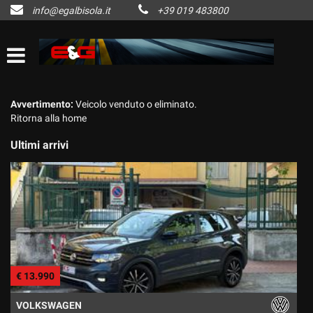
info@egalbisola.it
+39 019 483800
HOME
Le
tue
preferenze
AZIENDA
di
consenso
LISTA VEICOLI
Avvertimento:
Veicolo venduto o eliminato.
Il
Ritorna alla home
seguente
pannello
ACQUISTIAMO USATO
Ultimi arrivi
ti
consente
di
CONTATTI
esprimere
le
tue
NEWS
preferenze
di
consenso
AREA COMMERCIANTI
€ 13.990
alle
€
tecnologie
di
VOLKSWAGEN