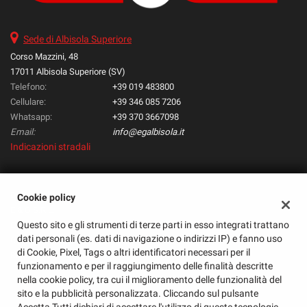
questi
strumenti
Sede di Albisola Superiore
di
tracciamento
Corso Mazzini, 48
si
17011 Albisola Superiore (SV)
rimanda
Telefono:
+39 019 483800
alla
Cellulare:
+39 346 085 7206
cookie
Whatsapp:
+39 370 3667098
policy.
Email:
info@egalbisola.it
Puoi
Indicazioni stradali
rivedere
e
modificare
le
Dati fiscali:
Cookie policy
tue
E & G S.R.L.
scelte
Questo sito e gli strumenti di terze parti in esso integrati trattano
Corso Mazzini, 48, Albisola Superiore (SV)
in
dati personali (es. dati di navigazione o indirizzi IP) e fanno uso
C.F/P.IVA:
01585720095
qualsiasi
di Cookie, Pixel, Tags o altri identificatori necessari per il
Registro delle imprese:
SV
momento.
funzionamento e per il raggiungimento delle finalità descritte
nella cookie policy, tra cui il miglioramento delle funzionalità del
sito e la pubblicità personalizzata. Cliccando sul pulsante