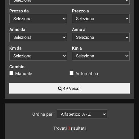
tracciamento
che
Prezzo da
Prezzo a
adottiamo
per
offrire
Anno da
Anno a
le
funzionalità
e
Km da
Km a
svolgere
le
attività
Cambio:
di
Manuale
Automatico
seguito
descritte.
49 Veicoli
Per
ottenere
maggiori
informazioni
sull'utilità
Ordina per:
e
sul
Trovati
0
risultati
funzionamento
di