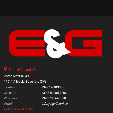
tta
ti
mpre
Cookie necessari
ilitato
Cookie delle preferenze
Cookie per il miglioramento dell'esperienza utente
Cookie analitici
Sede di Albisola Superiore
Cookie di marketing
Corso Mazzini, 48
17011 Albisola Superiore (SV)
Telefono:
+39 019 483800
Leggi
Cellulare:
+39 346 085 7206
la
Whatsapp:
+39 370 3667098
cookie
Email:
info@egalbisola.it
policy
Indicazioni stradali