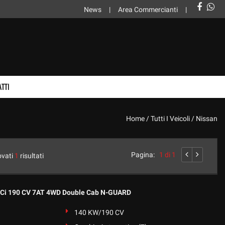
News
Area Commercianti
TTI
Home
/
Tutti I Veicoli
/
Nissan
Pagina:
1 di 1
ovati
1
risultati
dCi 190 CV 7AT 4WD Double Cab N-GUARD
140 KW/190 CV