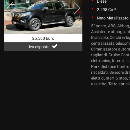
Diesel
2.298 Cm³
Nero Metallizzato
5° posto, ABS, Airbag, 
Assistente abbaglianti
Bracciolo, Cerchi in 
25.500 Euro
centralizzata telecom
iva esposta
Climatizzatore automa
tagliandi, Cruise Con
elettronico, Interni i
Park Distance Control, 
riscaldati, Sensore di
elettrici, start & st
assistito, Tetto apribi