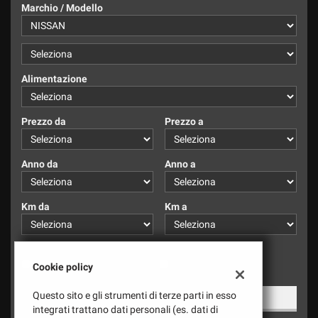
tracciamento
Marchio / Modello
che
adottiamo
per
offrire
le
Alimentazione
funzionalità
e
svolgere
Prezzo da
Prezzo a
le
attività
di
Anno da
Anno a
seguito
descritte.
Per
Km da
Km a
ottenere
maggiori
informazioni
Cambio:
sull'utilità
Manuale
Automatico
Cookie policy
e
sul
Questo sito e gli strumenti di terze parti in esso
1 Veicolo
funzionamento
integrati trattano dati personali (es. dati di
di