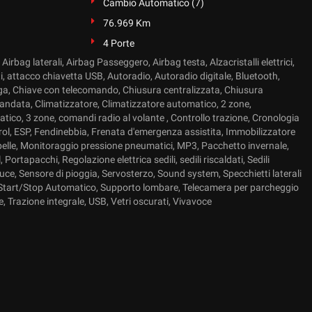
Cambio Automatico (7)
76.969 Km
4 Porte
Airbag laterali, Airbag Passeggero, Airbag testa, Alzacristalli elettrici,
, attacco chiavetta USB, Autoradio, Autoradio digitale, Bluetooth,
lega, Chiave con telecomando, Chiusura centralizzata, Chiusura
andata, Climatizzatore, Climatizzatore automatico, 2 zone,
tico, 3 zone, comandi radio al volante , Controllo trazione, Cronologia
trol, ESP, Fendinebbia, Frenata d'emergenza assistita, Immobilizzatore
n pelle, Monitoraggio pressione pneumatici, MP3, Pacchetto invernale,
Portapacchi, Regolazione elettrica sedili, sedili riscaldati, Sedili
 luce, Sensore di pioggia, Servosterzo, Sound system, Specchietti laterali
op, Start/Stop Automatico, Supporto lombare, Telecamera per parcheggio
le, Trazione integrale, USB, Vetri oscurati, Vivavoce