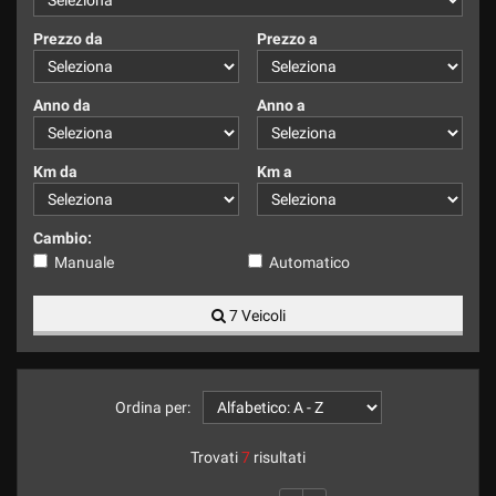
tracciamento
che
Prezzo da
Prezzo a
adottiamo
per
offrire
Anno da
Anno a
le
funzionalità
e
Km da
Km a
svolgere
le
attività
Cambio:
di
Manuale
Automatico
seguito
descritte.
7 Veicoli
Per
ottenere
maggiori
informazioni
sull'utilità
Ordina per:
e
sul
Trovati
7
risultati
funzionamento
di