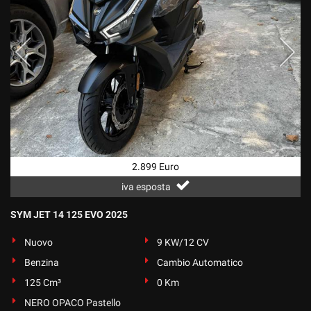
2.899 Euro
iva esposta
SYM JET 14 125 EVO 2025
Nuovo
9 KW/12 CV
Benzina
Cambio Automatico
125 Cm³
0 Km
NERO OPACO Pastello