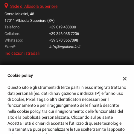
Sede di Albisola Superiore
Corso Mazzini, 48
17011 Albisola Superiore (SV)
Telefono:
+39 019 483800
Cellulare:
+39 346 085 7206
Whatsapp:
+39 370 3667098
Email:
info@egalbisola.it
Indicazioni stradali
Dati fiscali:
Cookie policy
E & G S.R.L.
Questo sito e gli strumenti di terze parti in esso integrati trattano
Corso Mazzini, 48, Albisola Superiore (SV)
dati personali (es. dati di navigazione o indirizzi IP) e fanno uso
C.F/P.IVA:
01585720095
di Cookie, Pixel, Tags o altri identificatori necessari per il
Registro delle imprese:
SV
funzionamento e per il raggiungimento delle finalità descritte
nella cookie policy, tra cui il miglioramento delle funzionalità del
sito e la pubblicità personalizzata. Cliccando sul pulsante
Accetta Tutti dichiari di accettare l'utilizzo di queste tecnologie.
In alternativa puoi personalizzare le tue scelte tramite l'apposito