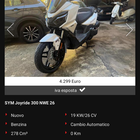
4.299 Euro
iva esposta
SYM Joyride 300 NWE 26
Nuovo
19 KW/26 CV
Benzina
Cambio Automatico
278 Cm³
0 Km