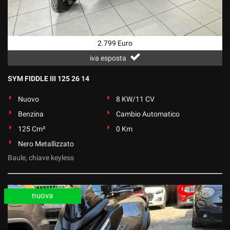
Salva
le
impostazioni
2.799 Euro
iva esposta
SYM FIDDLE III 125 26 14
Nuovo
8 KW/11 CV
Benzina
Cambio Automatico
125 Cm³
0 Km
Nero Metallizzato
Baule, chiave keyless
nuova