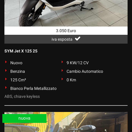
3.050 Euro
iva esposta
SYM Jet X 125 25
Nuovo
9 KW/12 CV
Benzina
Cambio Automatico
125 Cm³
0 Km
Bianco Perla Metallizzato
ABS, chiave keyless
nuova