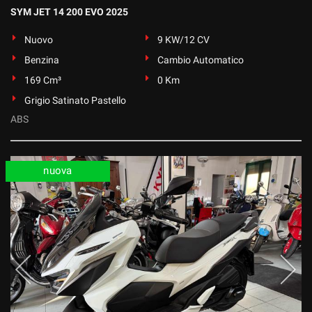
SYM JET 14 200 EVO 2025
Nuovo
9 KW/12 CV
Benzina
Cambio Automatico
169 Cm³
0 Km
Grigio Satinato Pastello
ABS
nuova