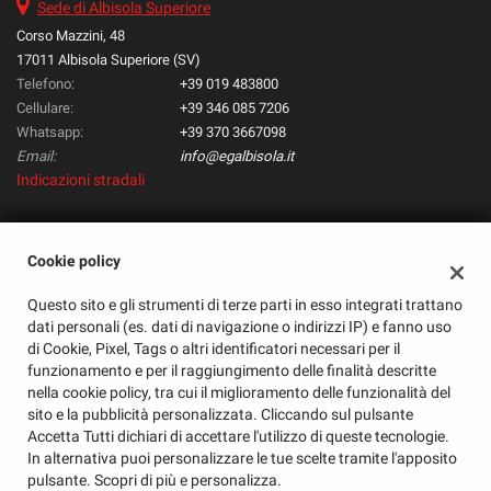
Sede di Albisola Superiore
Salva
Corso Mazzini, 48
le
impostazioni
17011 Albisola Superiore (SV)
Telefono:
+39 019 483800
Cellulare:
+39 346 085 7206
Whatsapp:
+39 370 3667098
Email:
info@egalbisola.it
Indicazioni stradali
Dati fiscali:
Cookie policy
E & G S.R.L.
Questo sito e gli strumenti di terze parti in esso integrati trattano
Corso Mazzini, 48, Albisola Superiore (SV)
dati personali (es. dati di navigazione o indirizzi IP) e fanno uso
C.F/P.IVA:
01585720095
di Cookie, Pixel, Tags o altri identificatori necessari per il
Registro delle imprese:
SV
funzionamento e per il raggiungimento delle finalità descritte
nella cookie policy, tra cui il miglioramento delle funzionalità del
sito e la pubblicità personalizzata. Cliccando sul pulsante
Accetta Tutti dichiari di accettare l'utilizzo di queste tecnologie.
In alternativa puoi personalizzare le tue scelte tramite l'apposito
pulsante. Scopri di più e personalizza.