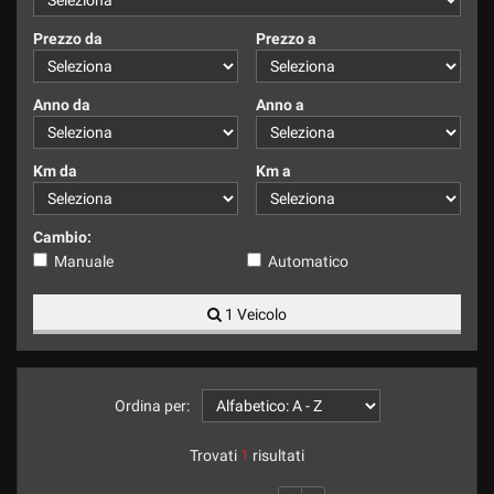
tracciamento
che
Prezzo da
Prezzo a
adottiamo
per
offrire
Anno da
Anno a
le
funzionalità
e
Km da
Km a
svolgere
le
attività
Cambio:
di
Manuale
Automatico
seguito
descritte.
1 Veicolo
Per
ottenere
maggiori
informazioni
sull'utilità
Ordina per:
e
sul
Trovati
1
risultati
funzionamento
di