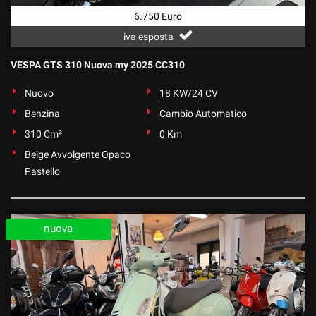
tta
ti
6.750 Euro
iva esposta
mpre
Cookie necessari
VESPA GTS 310 Nuova my 2025 CC310
ilitato
Nuovo
18 KW/24 CV
Cookie delle preferenze
Benzina
Cambio Automatico
310 Cm³
0 Km
Cookie per il miglioramento dell'esperienza utente
Beige Avvolgente Opaco
Pastello
Cookie analitici
Cookie di marketing
nuova
Leggi
la
cookie
policy