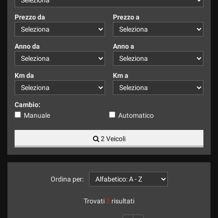
tracciamento
che
Prezzo da
Prezzo a
adottiamo
per
offrire
Anno da
Anno a
le
funzionalità
e
Km da
Km a
svolgere
le
attività
Cambio:
di
Manuale
Automatico
seguito
descritte.
2 Veicoli
Per
ottenere
maggiori
informazioni
sull'utilità
Ordina per:
e
sul
Trovati
2
risultati
funzionamento
di