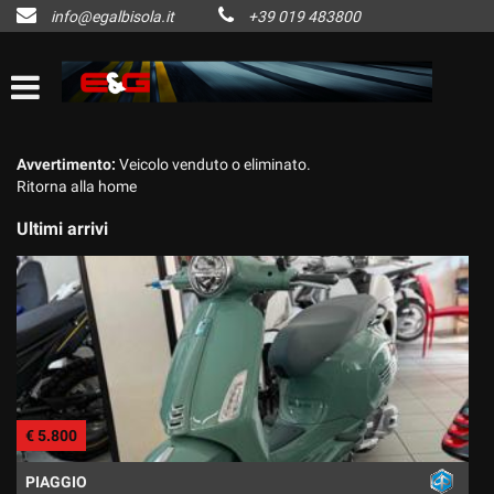
info@egalbisola.it
+39 019 483800
HOME
Le
tue
preferenze
AZIENDA
di
consenso
LISTA VEICOLI
Avvertimento:
Veicolo venduto o eliminato.
Il
Ritorna alla home
seguente
pannello
ACQUISTIAMO USATO
Ultimi arrivi
ti
consente
di
CONTATTI
esprimere
le
tue
NEWS
preferenze
di
consenso
AREA COMMERCIANTI
€ 5.800
alle
€
tecnologie
di
PIAGGIO