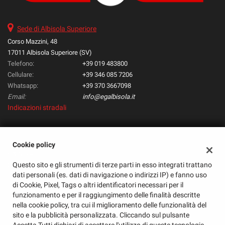
questi
strumenti
Sede di Albisola Superiore
di
tracciamento
Corso Mazzini, 48
si
17011 Albisola Superiore (SV)
rimanda
Telefono:
+39 019 483800
alla
Cellulare:
+39 346 085 7206
cookie
Whatsapp:
+39 370 3667098
policy.
Email:
info@egalbisola.it
Puoi
Indicazioni stradali
rivedere
e
modificare
le
Dati fiscali:
Cookie policy
tue
E & G S.R.L.
scelte
Questo sito e gli strumenti di terze parti in esso integrati trattano
Corso Mazzini, 48, Albisola Superiore (SV)
in
dati personali (es. dati di navigazione o indirizzi IP) e fanno uso
C.F/P.IVA:
01585720095
qualsiasi
di Cookie, Pixel, Tags o altri identificatori necessari per il
Registro delle imprese:
SV
momento.
funzionamento e per il raggiungimento delle finalità descritte
nella cookie policy, tra cui il miglioramento delle funzionalità del
sito e la pubblicità personalizzata. Cliccando sul pulsante