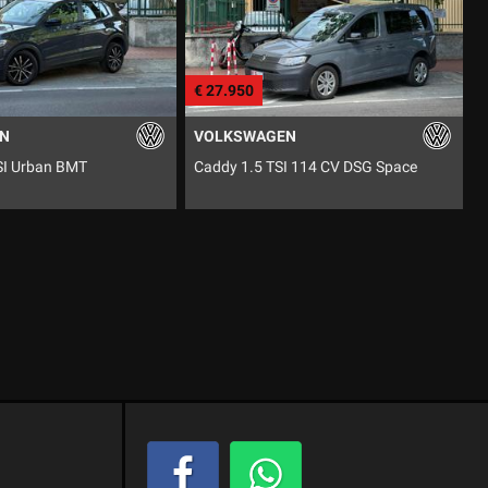
€ 27.950
€ 7.990
VOLKSWAGEN
VOGE
Caddy 1.5 TSI 114 CV DSG Space
Valico 800 RALLY DSX