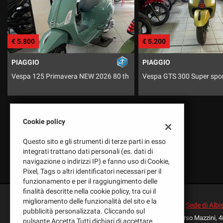
tracciamento
che
adottiamo
per
€ 5.200
€ 3.499
offrire
le
PIAGGIO
YAMAH
funzionalità
e
a NEW 2026 80 th
Vespa GTS 300 Super sport 16
Nmax 1
svolgere
le
attività
di
Cookie policy
seguito
descritte.
Questo sito e gli strumenti di terze parti in esso
Per
integrati trattano dati personali (es. dati di
ottenere
navigazione o indirizzi IP) e fanno uso di Cookie,
maggiori
Pixel, Tags o altri identificatori necessari per il
informazioni
funzionamento e per il raggiungimento delle
sull'utilità
finalità descritte nella cookie policy, tra cui il
e
miglioramento delle funzionalità del sito e la
sul
Sede di Albi
pubblicità personalizzata. Cliccando sul
funzionamento
Corso Mazzini, 4
pulsante Accetta Tutti dichiari di accettare
di