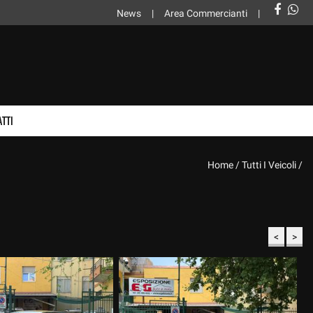
News
Area Commercianti
TTI
Home
/
Tutti I Veicoli
/
<
>