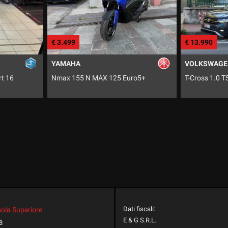
€ 13.990
A
VOLKSWAGEN
55 N MAX 125 Euro5+
T-Cross 1.0 TSI Urban BMT
Dati fiscali:
sola Superiore
E & G S.R.L.
8