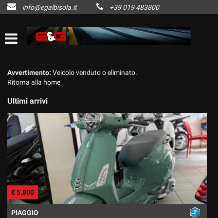
info@egalbisola.it
+39 019 483800
HOME
Le
tue
preferenze
AZIENDA
di
consenso
LISTA VEICOLI
Avvertimento:
Veicolo venduto o eliminato.
Il
Ritorna alla home
seguente
pannello
ACQUISTIAMO USATO
Ultimi arrivi
ti
consente
di
CONTATTI
esprimere
le
tue
NEWS
preferenze
di
consenso
AREA COMMERCIANTI
€ 5.800
alle
€
tecnologie
di
PIAGGIO