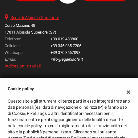
questi
strumenti
Sede di Albisola Superiore
di
tracciamento
Corso Mazzini, 48
si
17011 Albisola Superiore (SV)
rimanda
Telefono:
+39 019 483800
alla
Cellulare:
+39 346 085 7206
cookie
Whatsapp:
+39 370 3667098
policy.
Email:
info@egalbisola.it
Puoi
Indicazioni stradali
rivedere
e
modificare
le
Dati fiscali:
Cookie policy
tue
E & G S.R.L.
scelte
Questo sito e gli strumenti di terze parti in esso integrati trattano
Corso Mazzini, 48, Albisola Superiore (SV)
in
dati personali (es. dati di navigazione o indirizzi IP) e fanno uso
C.F/P.IVA:
01585720095
qualsiasi
di Cookie, Pixel, Tags o altri identificatori necessari per il
Registro delle imprese:
SV
momento.
funzionamento e per il raggiungimento delle finalità descritte
nella cookie policy, tra cui il miglioramento delle funzionalità del
sito e la pubblicità personalizzata. Cliccando sul pulsante